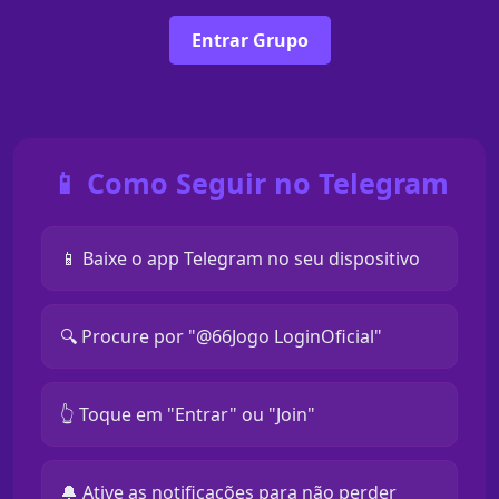
Entrar Grupo
📱 Como Seguir no Telegram
📱 Baixe o app Telegram no seu dispositivo
🔍 Procure por "@66Jogo LoginOficial"
👆 Toque em "Entrar" ou "Join"
🔔 Ative as notificações para não perder