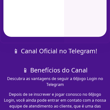
📱 Canal Oficial no Telegram!
📱 Benefícios do Canal
Descubra as vantagens de seguir a 66Jogo Login no
Telegram
Depois de se inscrever e jogar conosco no 66Jogo
Login, você ainda pode entrar em contato com a nossa
equipe de atendimento ao cliente, que é uma das