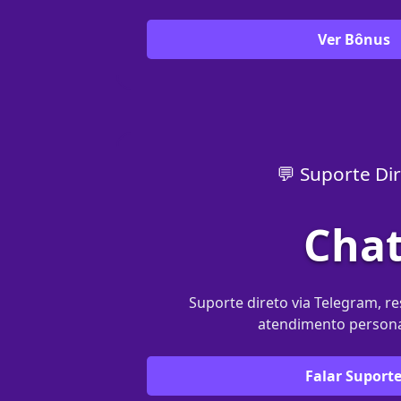
Ver Bônus
💬 Suporte Di
Cha
Suporte direto via Telegram, r
atendimento persona
Falar Suport