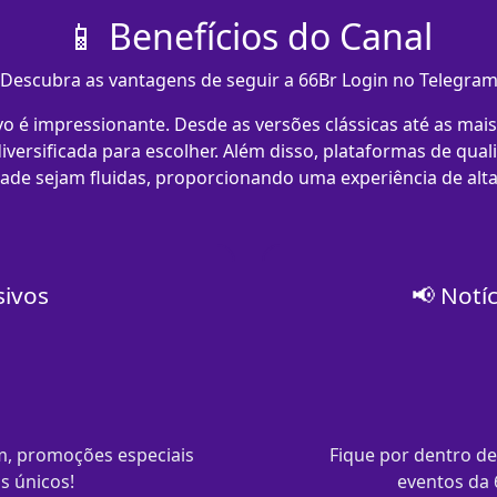
📱 Benefícios do Canal
Descubra as vantagens de seguir a 66Br Login no Telegra
ivo é impressionante. Desde as versões clássicas até as m
versificada para escolher. Além disso, plataformas de qu
dade sejam fluidas, proporcionando uma experiência de alta
sivos
📢 Notí
m, promoções especiais
Fique por dentro d
s únicos!
eventos da 