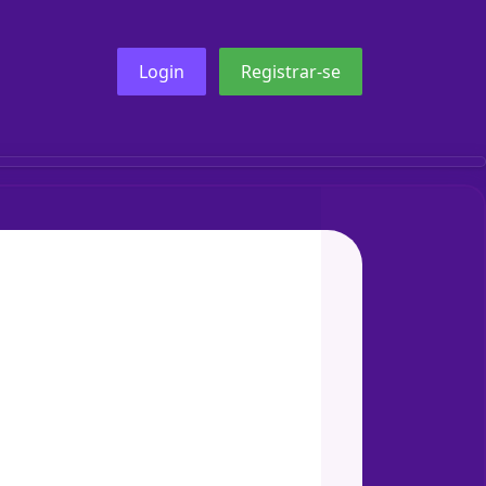
Login
Registrar-se