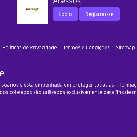
Acessos
Login
Registrar-se
Políticas de Privacidade
Termos e Condições
Sitemap
de
s usuários e está empenhada em proteger todas as informaç
os coletados são utilizados exclusivamente para fins de m