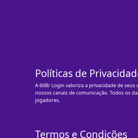
Políticas de Privacida
A 66Br Login valoriza a privacidade de seu
nossos canais de comunicação. Todos os dad
jogadores.
Termos e Condições