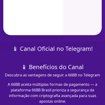
📱 Canal Oficial no Telegram!
📱 Benefícios do Canal
Descubra as vantagens de seguir a 66BB no Telegram
A 66BB aceita múltiplas formas de pagamento — a
plataforma 66BB Brasil prioriza a segurança da
informação com criptografia avançada para suas
apostas online.