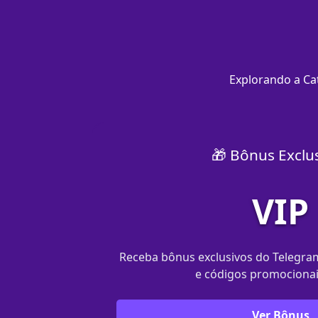
Explorando a Ca
🎁 Bônus Exclu
VIP
Receba bônus exclusivos do Telegra
e códigos promocionai
Ver Bônus