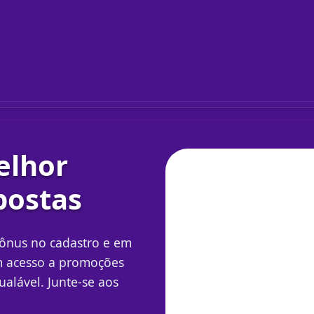
elhor
postas
ônus no cadastro e em
m acesso a promoções
ualável. Junte-se aos