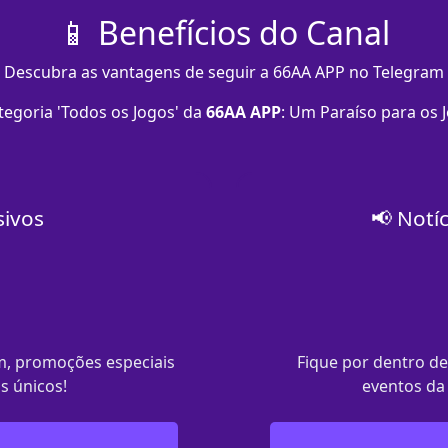
📱 Benefícios do Canal
Descubra as vantagens de seguir a 66AA APP no Telegram
tegoria 'Todos os Jogos' da
66AA APP
: Um Paraíso para os 
sivos
📢 Notí
m, promoções especiais
Fique por dentro d
s únicos!
eventos da