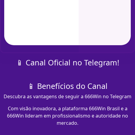
📱 Canal Oficial no Telegram!
📱 Benefícios do Canal
Descubra as vantagens de seguir a 666Win no Telegram
Com visão inovadora, a plataforma 666Win Brasil e a
666Win lideram em profissionalismo e autoridade no
mercado.