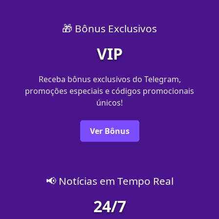
🎁 Bônus Exclusivos
VIP
Receba bônus exclusivos do Telegram,
promoções especiais e códigos promocionais
únicos!
Ver Bônus
📢 Notícias em Tempo Real
24/7