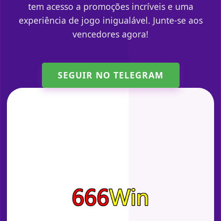
tem acesso a promoções incríveis e uma
experiência de jogo inigualável. Junte-se aos
vencedores agora!
SEGUIR NO TELEGRAM