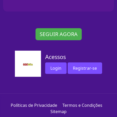
SEGUIR AGORA
Acessos
Login
Registrar-se
Políticas de Privacidade
Termos e Condições
Sitemap