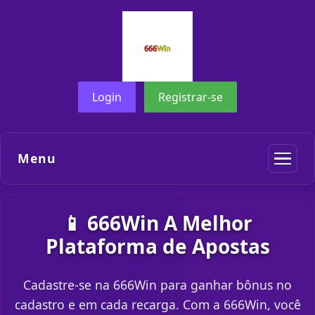
Login
Registrar-se
Menu
📱 666Win A Melhor
Plataforma de Apostas
Cadastre-se na 666Win para ganhar bônus no
cadastro e em cada recarga. Com a 666Win, você