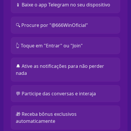
📱 Baixe o app Telegram no seu dispositivo
🔍 Procure por "@666WinOficial"
👆 Toque em "Entrar" ou "Join"
🔔 Ative as notificações para não perder
nada
💬 Participe das conversas e interaja
🎁 Receba bônus exclusivos
automaticamente