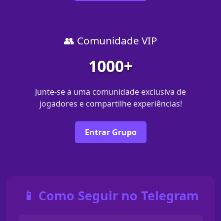
👥 Comunidade VIP
1000+
Junte-se a uma comunidade exclusiva de
jogadores e compartilhe experiências!
Entrar Grupo
📱 Como Seguir no Telegram