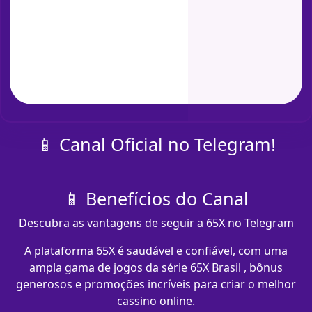
📱 Canal Oficial no Telegram!
📱 Benefícios do Canal
Descubra as vantagens de seguir a 65X no Telegram
A plataforma 65X é saudável e confiável, com uma
ampla gama de jogos da série 65X Brasil , bônus
generosos e promoções incríveis para criar o melhor
cassino online.