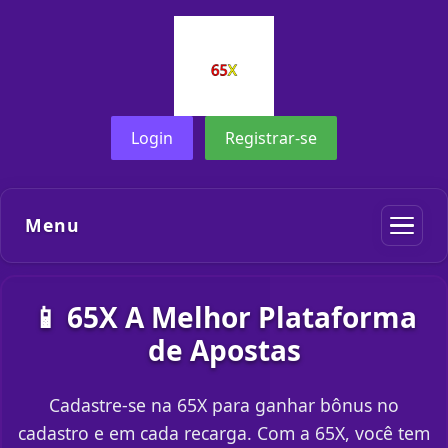
Login
Registrar-se
Menu
📱 65X A Melhor Plataforma
de Apostas
Cadastre-se na 65X para ganhar bônus no
cadastro e em cada recarga. Com a 65X, você tem