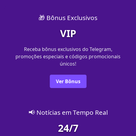
🎁 Bônus Exclusivos
VIP
Receba bônus exclusivos do Telegram,
promoções especiais e códigos promocionais
únicos!
Ver Bônus
📢 Notícias em Tempo Real
24/7