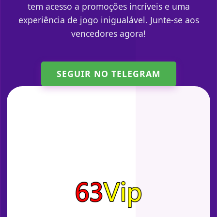
tem acesso a promoções incríveis e uma
experiência de jogo inigualável. Junte-se aos
vencedores agora!
SEGUIR NO TELEGRAM