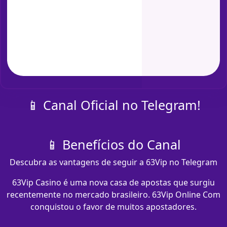
📱 Canal Oficial no Telegram!
📱 Benefícios do Canal
Descubra as vantagens de seguir a 63Vip no Telegram
63Vip Casino é uma nova casa de apostas que surgiu
recentemente no mercado brasileiro. 63Vip Online Com
conquistou o favor de muitos apostadores.