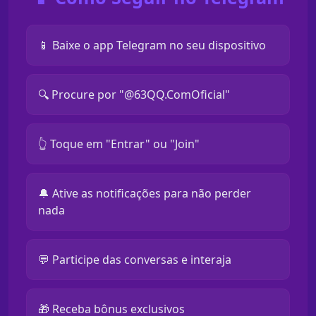
📱 Baixe o app Telegram no seu dispositivo
🔍 Procure por "@63QQ.ComOficial"
👆 Toque em "Entrar" ou "Join"
🔔 Ative as notificações para não perder
nada
💬 Participe das conversas e interaja
🎁 Receba bônus exclusivos