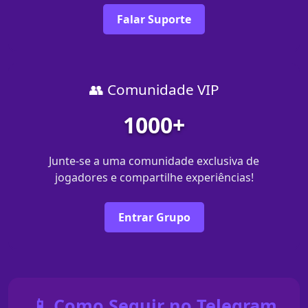
Falar Suporte
👥 Comunidade VIP
1000+
Junte-se a uma comunidade exclusiva de
jogadores e compartilhe experiências!
Entrar Grupo
📱 Como Seguir no Telegram