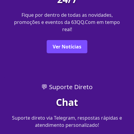
Fique por dentro de todas as novidades,
promoções e eventos da 63QQ.Com em tempo
real!
Ver Notícias
💬 Suporte Direto
Chat
Suporte direto via Telegram, respostas rápidas e
atendimento personalizado!