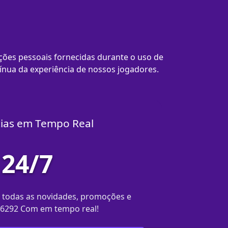
ções pessoais fornecidas durante o uso de
tínua da experiência de nossos jogadores.
cias em Tempo Real
24/7
e todas as novidades, promoções e
 6292 Com em tempo real!