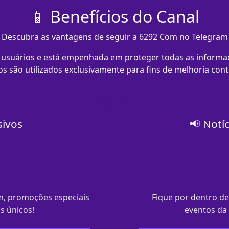
📱 Benefícios do Canal
Descubra as vantagens de seguir a 6292 Com no Telegram
s usuários e está empenhada em proteger todas as informa
s são utilizados exclusivamente para fins de melhoria con
sivos
📢 Notí
m, promoções especiais
Fique por dentro d
s únicos!
eventos da