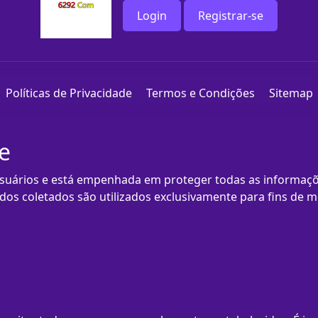
Login
Registrar-se
Políticas de Privacidade
Termos e Condições
Sitemap
de
 usuários e está empenhada em proteger todas as informaçõ
os coletados são utilizados exclusivamente para fins de m