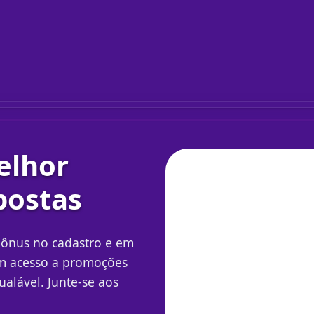
elhor
postas
bônus no cadastro e em
em acesso a promoções
ualável. Junte-se aos