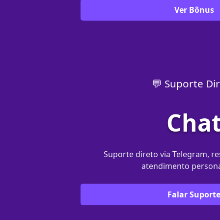
Ver Bônus
💬 Suporte Di
Cha
Suporte direto via Telegram, r
atendimento persona
Falar Suport