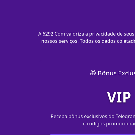
A 6292 Com valoriza a privacidade de seu
nossos serviços. Todos os dados coletado
🎁 Bônus Exclu
VIP
Receba bônus exclusivos do Telegra
e códigos promocionai