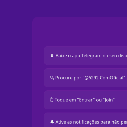
📱 Baixe o app Telegram no seu disp
🔍 Procure por "@6292 ComOficial"
👆 Toque em "Entrar" ou "Join"
🔔 Ative as notificações para não p