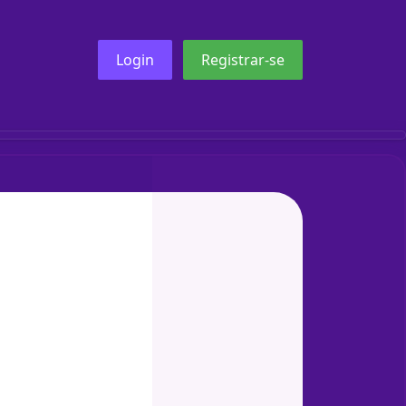
Login
Registrar-se