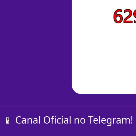
📱 Canal Oficial no Telegram!