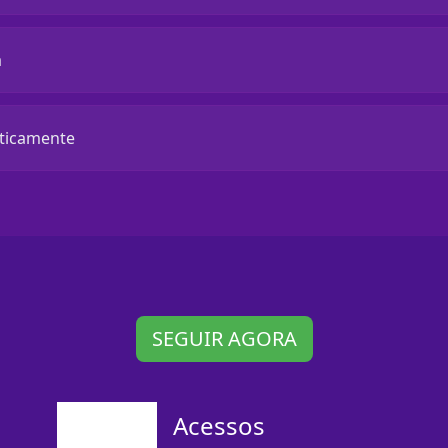
a
aticamente
SEGUIR AGORA
Acessos