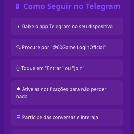
📱 Como Seguir no Telegram
📱 Baixe o app Telegram no seu dispositivo
🔍 Procure por "@60Game LoginOficial"
👆 Toque em "Entrar" ou "Join"
🔔 Ative as notificações para não perder
nada
💬 Participe das conversas e interaja