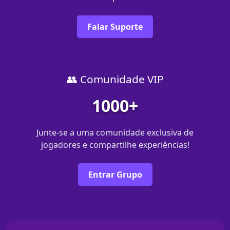
Falar Suporte
👥 Comunidade VIP
1000+
Junte-se a uma comunidade exclusiva de
jogadores e compartilhe experiências!
Entrar Grupo