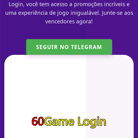
Login, você tem acesso a promoções incríveis e
uma experiência de jogo inigualável. Junte-se aos
vencedores agora!
SEGUIR NO TELEGRAM