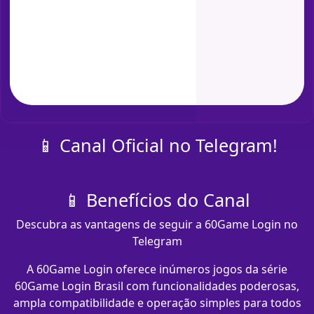
📱 Canal Oficial no Telegram!
📱 Benefícios do Canal
Descubra as vantagens de seguir a 60Game Login no
Telegram
A 60Game Login oferece inúmeros jogos da série
60Game Login Brasil com funcionalidades poderosas,
ampla compatibilidade e operação simples para todos