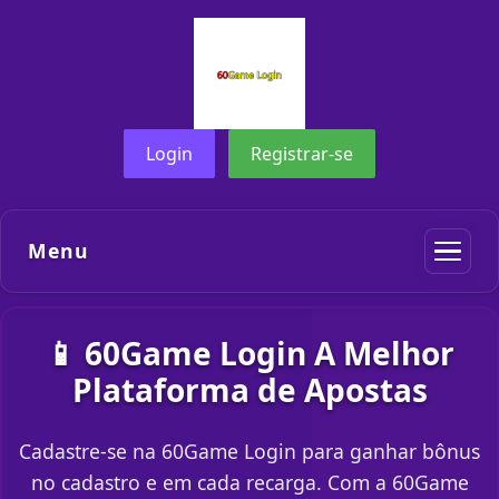
Login
Registrar-se
Menu
📱 60Game Login A Melhor
Plataforma de Apostas
Cadastre-se na 60Game Login para ganhar bônus
no cadastro e em cada recarga. Com a 60Game