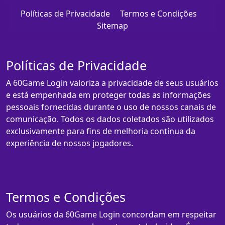
Políticas de Privacidade
Termos e Condições
Sitemap
Políticas de Privacidade
A 60Game Login valoriza a privacidade de seus usuários
e está empenhada em proteger todas as informações
pessoais fornecidas durante o uso de nossos canais de
comunicação. Todos os dados coletados são utilizados
exclusivamente para fins de melhoria contínua da
experiência de nossos jogadores.
Termos e Condições
Os usuários da 60Game Login concordam em respeitar