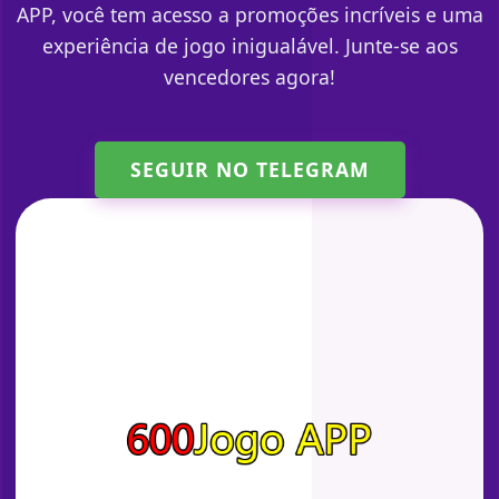
APP, você tem acesso a promoções incríveis e uma
experiência de jogo inigualável. Junte-se aos
vencedores agora!
SEGUIR NO TELEGRAM