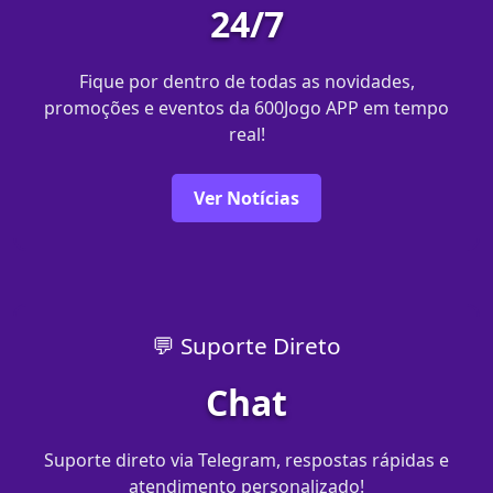
24/7
Fique por dentro de todas as novidades,
promoções e eventos da 600Jogo APP em tempo
real!
Ver Notícias
💬 Suporte Direto
Chat
Suporte direto via Telegram, respostas rápidas e
atendimento personalizado!