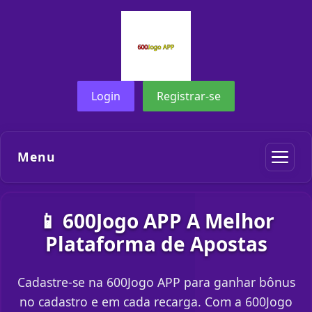
Login
Registrar-se
Menu
📱 600Jogo APP A Melhor
Plataforma de Apostas
Cadastre-se na 600Jogo APP para ganhar bônus
no cadastro e em cada recarga. Com a 600Jogo