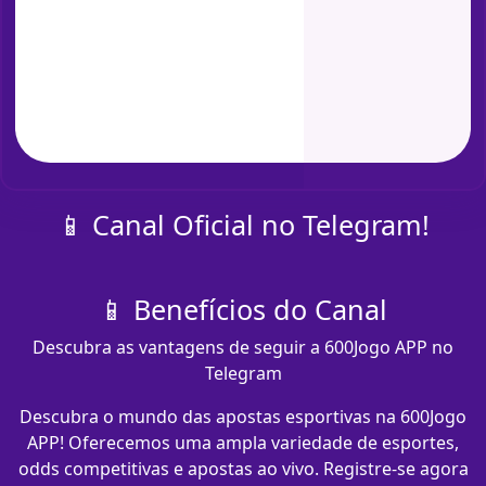
📱 Canal Oficial no Telegram!
📱 Benefícios do Canal
Descubra as vantagens de seguir a 600Jogo APP no
Telegram
Descubra o mundo das apostas esportivas na 600Jogo
APP! Oferecemos uma ampla variedade de esportes,
odds competitivas e apostas ao vivo. Registre-se agora