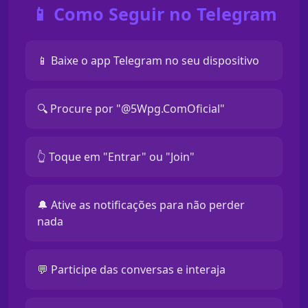
📱 Como Seguir no Telegram
📱 Baixe o app Telegram no seu dispositivo
🔍 Procure por "@5Wpg.ComOficial"
👆 Toque em "Entrar" ou "Join"
🔔 Ative as notificações para não perder
nada
💬 Participe das conversas e interaja