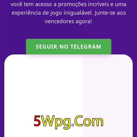
você tem acesso a promoções incríveis e uma
experiência de jogo inigualável. Junte-se aos
vencedores agora!
SEGUIR NO TELEGRAM