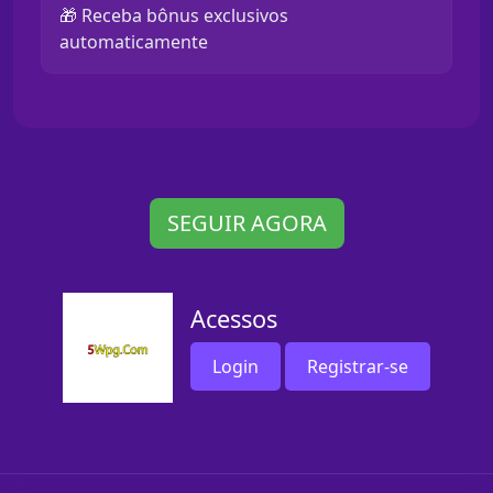
🎁 Receba bônus exclusivos
automaticamente
SEGUIR AGORA
Acessos
Login
Registrar-se