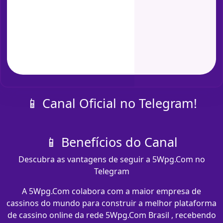
📱 Canal Oficial no Telegram!
📱 Benefícios do Canal
Descubra as vantagens de seguir a 5Wpg.Com no
Telegram
A 5Wpg.Com colabora com a maior empresa de
cassinos do mundo para construir a melhor plataforma
de cassino online da rede 5Wpg.Com Brasil , recebendo