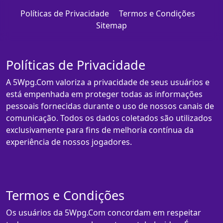
Políticas de Privacidade
Termos e Condições
Sitemap
Políticas de Privacidade
A 5Wpg.Com valoriza a privacidade de seus usuários e
está empenhada em proteger todas as informações
pessoais fornecidas durante o uso de nossos canais de
comunicação. Todos os dados coletados são utilizados
exclusivamente para fins de melhoria contínua da
experiência de nossos jogadores.
Termos e Condições
Os usuários da 5Wpg.Com concordam em respeitar