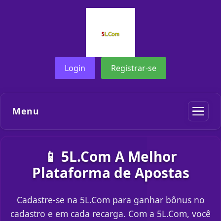
Login
Registrar-se
Menu
📱 5L.Com A Melhor
Plataforma de Apostas
Cadastre-se na 5L.Com para ganhar bônus no
cadastro e em cada recarga. Com a 5L.Com, você