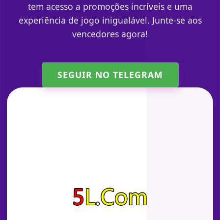
tem acesso a promoções incríveis e uma
experiência de jogo inigualável. Junte-se aos
vencedores agora!
SEGUIR NO TELEGRAM