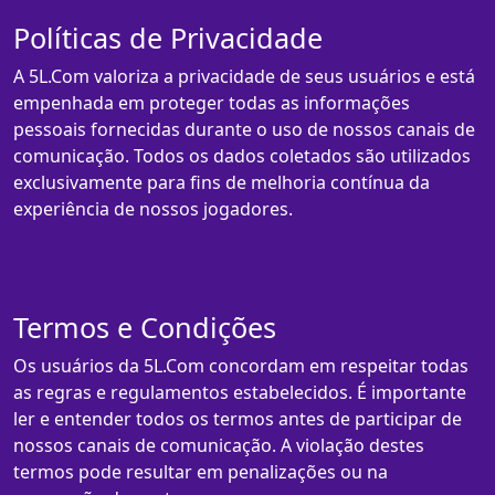
Políticas de Privacidade
A 5L.Com valoriza a privacidade de seus usuários e está
empenhada em proteger todas as informações
pessoais fornecidas durante o uso de nossos canais de
comunicação. Todos os dados coletados são utilizados
exclusivamente para fins de melhoria contínua da
experiência de nossos jogadores.
Termos e Condições
Os usuários da 5L.Com concordam em respeitar todas
as regras e regulamentos estabelecidos. É importante
ler e entender todos os termos antes de participar de
nossos canais de comunicação. A violação destes
termos pode resultar em penalizações ou na