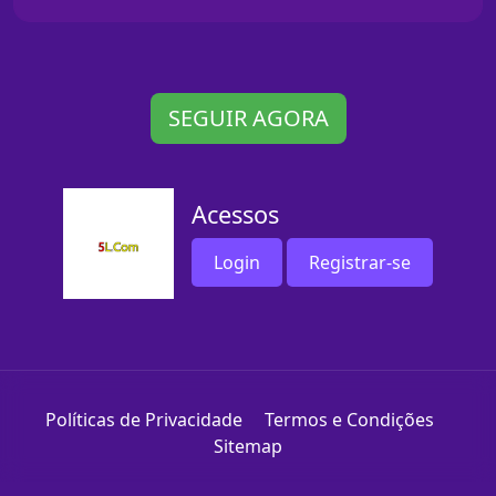
SEGUIR AGORA
Acessos
Login
Registrar-se
Políticas de Privacidade
Termos e Condições
Sitemap