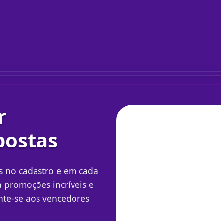
r
postas
s no cadastro e em cada
 promoções incríveis e
unte-se aos vencedores