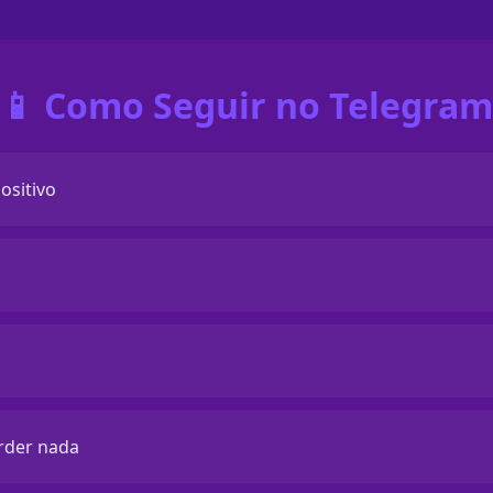
📱 Como Seguir no Telegram
ositivo
erder nada