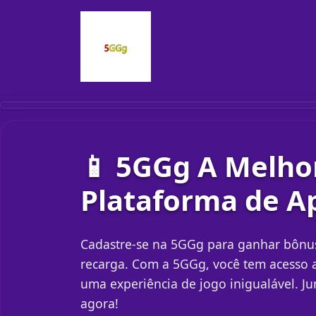
📱 5GGg A Melho
Plataforma de A
Cadastre-se na 5GGg para ganhar bônu
recarga. Com a 5GGg, você tem acesso a
uma experiência de jogo inigualável. J
agora!