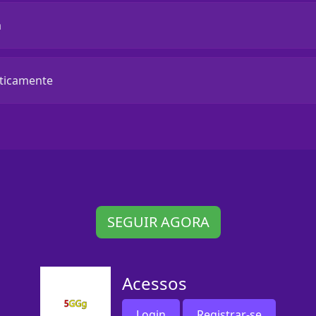
a
aticamente
SEGUIR AGORA
Acessos
Login
Registrar-se