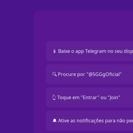
📱 Baixe o app Telegram no seu disp
🔍 Procure por "@5GGgOficial"
👆 Toque em "Entrar" ou "Join"
🔔 Ative as notificações para não p