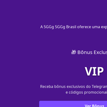
A 5GGg 5GGg Brasil oferece uma expe
🎁 Bônus Exclu
VIP
Receba bônus exclusivos do Telegra
e códigos promocionai
Ver Bônus