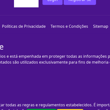
Políticas de Privacidade
Termos e Condições
Sitemap
de
ários e está empenhada em proteger todas as informações p
tados são utilizados exclusivamente para fins de melhoria
r todas as regras e regulamentos estabelecidos. É importa