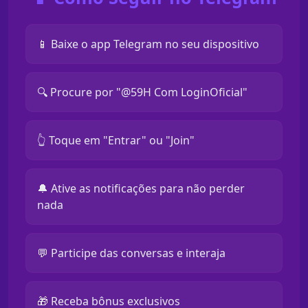
📱 Baixe o app Telegram no seu dispositivo
🔍 Procure por "@59H Com LoginOficial"
👆 Toque em "Entrar" ou "Join"
🔔 Ative as notificações para não perder
nada
💬 Participe das conversas e interaja
🎁 Receba bônus exclusivos