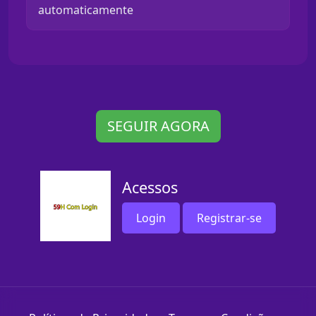
automaticamente
SEGUIR AGORA
Acessos
Login
Registrar-se