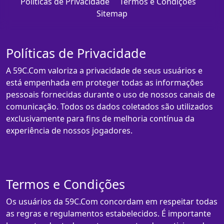
Políticas de Privacidade
Termos e Condições
Sitemap
Políticas de Privacidade
A 59C.Com valoriza a privacidade de seus usuários e
está empenhada em proteger todas as informações
pessoais fornecidas durante o uso de nossos canais de
comunicação. Todos os dados coletados são utilizados
exclusivamente para fins de melhoria contínua da
experiência de nossos jogadores.
Termos e Condições
Os usuários da 59C.Com concordam em respeitar todas
as regras e regulamentos estabelecidos. É importante