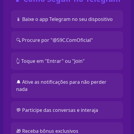
📱 Baixe o app Telegram no seu dispositivo
🔍 Procure por "@59C.ComOficial"
👆 Toque em "Entrar" ou "Join"
🔔 Ative as notificações para não perder
nada
💬 Participe das conversas e interaja
🎁 Receba bônus exclusivos