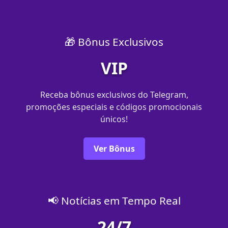
🎁 Bônus Exclusivos
VIP
Receba bônus exclusivos do Telegram,
promoções especiais e códigos promocionais
únicos!
Ver Bônus
📢 Notícias em Tempo Real
24/7