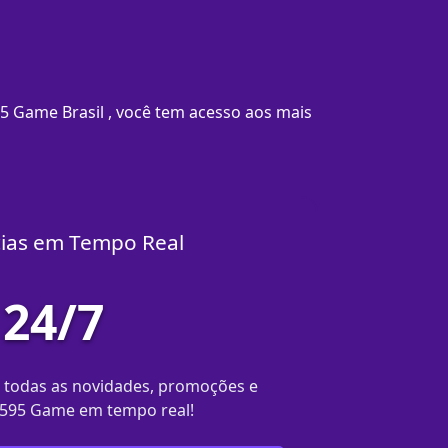
5 Game Brasil , você tem acesso aos mais
cias em Tempo Real
24/7
e todas as novidades, promoções e
 595 Game em tempo real!