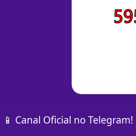
📱 Canal Oficial no Telegram!