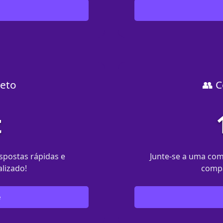
reto
👥 
t
espostas rápidas e
Junte-se a uma com
lizado!
compa
e