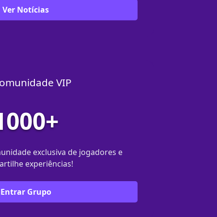
Ver Notícias
Comunidade VIP
1000+
unidade exclusiva de jogadores e
rtilhe experiências!
Entrar Grupo