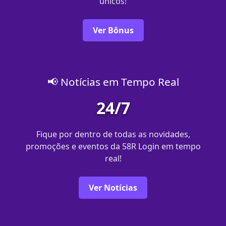
únicos!
Ver Bônus
📢 Notícias em Tempo Real
24/7
Fique por dentro de todas as novidades,
promoções e eventos da 58R Login em tempo
real!
Ver Notícias