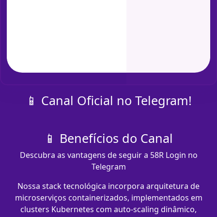
📱 Canal Oficial no Telegram!
📱 Benefícios do Canal
Descubra as vantagens de seguir a 58R Login no
Telegram
Nossa stack tecnológica incorpora arquitetura de
microserviços containerizados, implementados em
clusters Kubernetes com auto-scaling dinâmico,