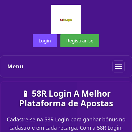
Login
Registrar-se
Menu
📱 58R Login A Melhor
Plataforma de Apostas
Cadastre-se na 58R Login para ganhar bônus no
cadastro e em cada recarga. Com a 58R Login,