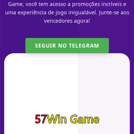
Game, você tem acesso a promoções incríveis e
uma experiência de jogo inigualável. Junte-se aos
vencedores agora!
SEGUIR NO TELEGRAM