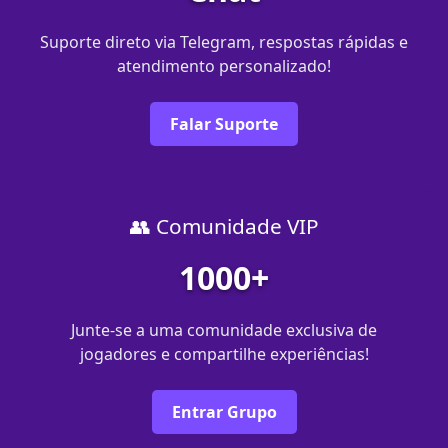
Suporte direto via Telegram, respostas rápidas e
atendimento personalizado!
Falar Suporte
👥 Comunidade VIP
1000+
Junte-se a uma comunidade exclusiva de
jogadores e compartilhe experiências!
Entrar Grupo