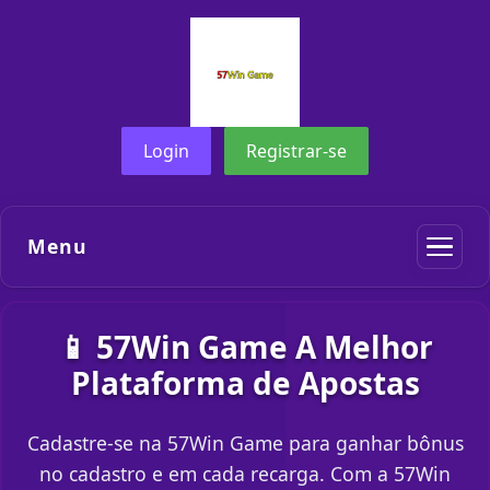
Login
Registrar-se
Menu
📱 57Win Game A Melhor
Plataforma de Apostas
Cadastre-se na 57Win Game para ganhar bônus
no cadastro e em cada recarga. Com a 57Win