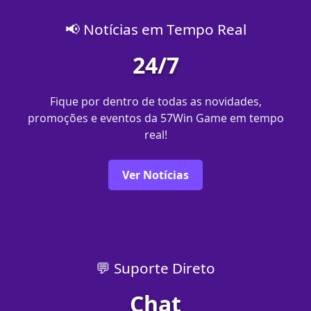
📢 Notícias em Tempo Real
24/7
Fique por dentro de todas as novidades,
promoções e eventos da 57Win Game em tempo
real!
Ver Notícias
💬 Suporte Direto
Chat