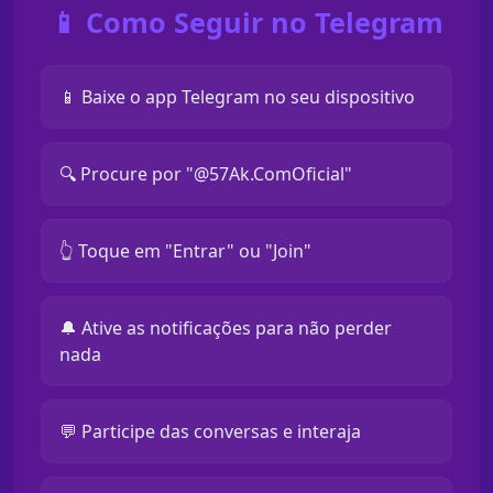
📱 Como Seguir no Telegram
📱 Baixe o app Telegram no seu dispositivo
🔍 Procure por "@57Ak.ComOficial"
👆 Toque em "Entrar" ou "Join"
🔔 Ative as notificações para não perder
nada
💬 Participe das conversas e interaja