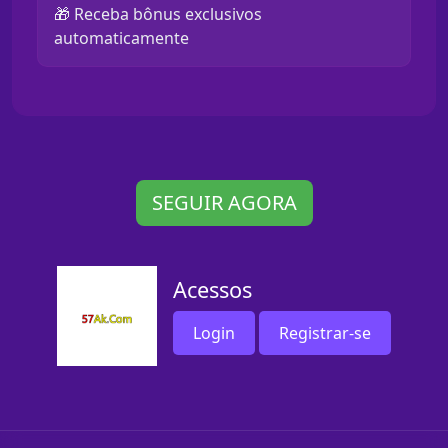
🎁 Receba bônus exclusivos
automaticamente
SEGUIR AGORA
Acessos
Login
Registrar-se