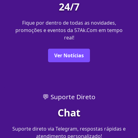
24/7
Fique por dentro de todas as novidades,
promoções e eventos da 57Ak.Com em tempo
real!
Ver Notícias
💬 Suporte Direto
Chat
Suporte direto via Telegram, respostas rápidas e
atendimento personalizado!