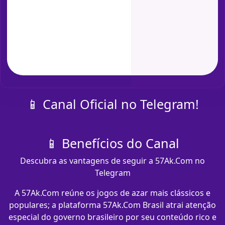
📱 Canal Oficial no Telegram!
📱 Benefícios do Canal
Descubra as vantagens de seguir a 57Ak.Com no
Telegram
A 57Ak.Com reúne os jogos de azar mais clássicos e
populares; a plataforma 57Ak.Com Brasil atrai atenção
especial do governo brasileiro por seu conteúdo rico e