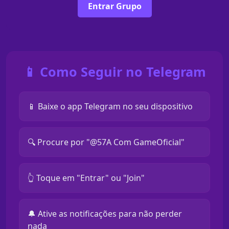
Entrar Grupo
📱 Como Seguir no Telegram
📱 Baixe o app Telegram no seu dispositivo
🔍 Procure por "@57A Com GameOficial"
👆 Toque em "Entrar" ou "Join"
🔔 Ative as notificações para não perder
nada