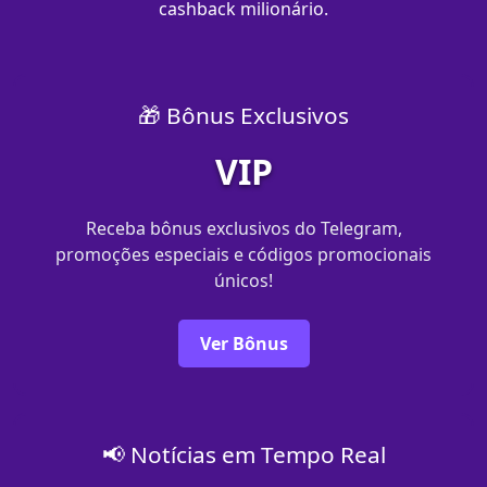
cashback milionário.
🎁 Bônus Exclusivos
VIP
Receba bônus exclusivos do Telegram,
promoções especiais e códigos promocionais
únicos!
Ver Bônus
📢 Notícias em Tempo Real