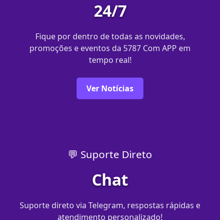
24/7
Fique por dentro de todas as novidades,
promoções e eventos da 5787 Com APP em
tempo real!
Ver Notícias
💬 Suporte Direto
Chat
Suporte direto via Telegram, respostas rápidas e
atendimento personalizado!