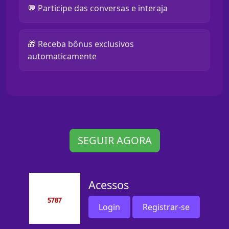
💬 Participe das conversas e interaja
🎁 Receba bônus exclusivos
automaticamente
SEGUIR AGORA
Acessos
Login
Registrar-se