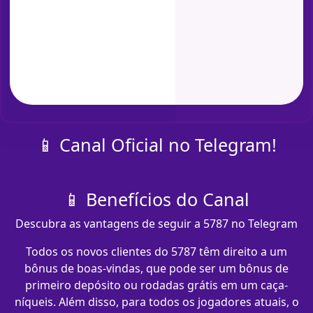
📱 Canal Oficial no Telegram!
📱 Benefícios do Canal
Descubra as vantagens de seguir a 5787 no Telegram
Todos os novos clientes do 5787 têm direito a um
bônus de boas-vindas, que pode ser um bônus de
primeiro depósito ou rodadas grátis em um caça-
níqueis. Além disso, para todos os jogadores atuais, o