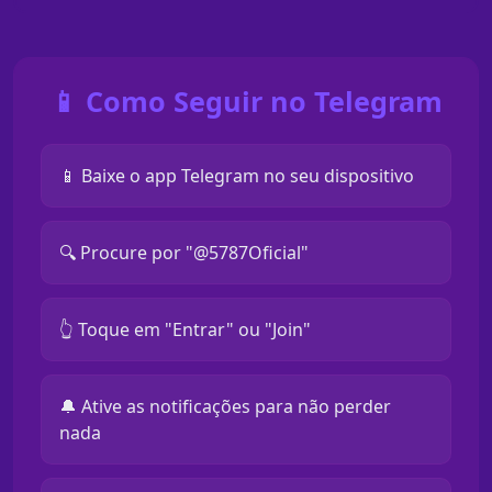
📱 Como Seguir no Telegram
📱 Baixe o app Telegram no seu dispositivo
🔍 Procure por "@5787Oficial"
👆 Toque em "Entrar" ou "Join"
🔔 Ative as notificações para não perder
nada