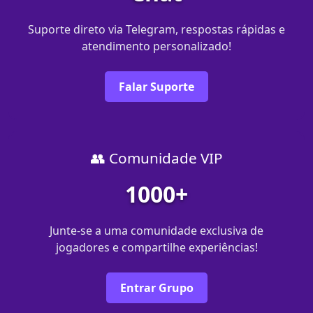
Suporte direto via Telegram, respostas rápidas e
atendimento personalizado!
Falar Suporte
👥 Comunidade VIP
1000+
Junte-se a uma comunidade exclusiva de
jogadores e compartilhe experiências!
Entrar Grupo