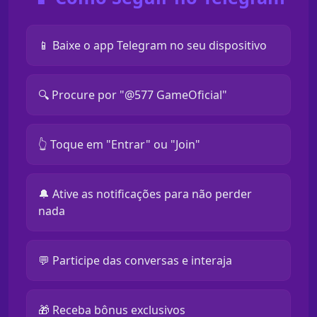
📱 Baixe o app Telegram no seu dispositivo
🔍 Procure por "@577 GameOficial"
👆 Toque em "Entrar" ou "Join"
🔔 Ative as notificações para não perder
nada
💬 Participe das conversas e interaja
🎁 Receba bônus exclusivos