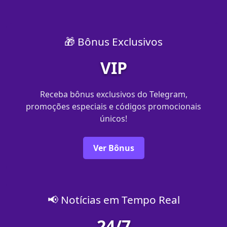
🎁 Bônus Exclusivos
VIP
Receba bônus exclusivos do Telegram,
promoções especiais e códigos promocionais
únicos!
Ver Bônus
📢 Notícias em Tempo Real
24/7