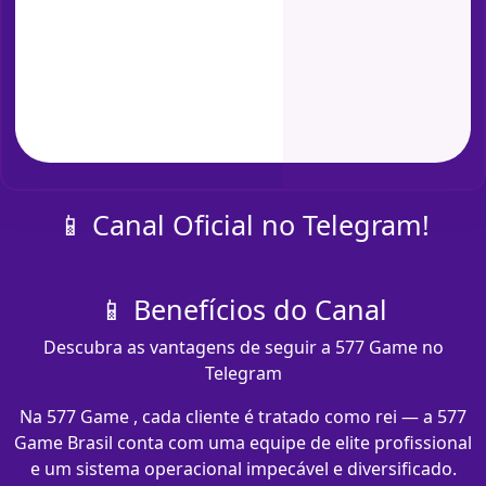
📱 Canal Oficial no Telegram!
📱 Benefícios do Canal
Descubra as vantagens de seguir a 577 Game no
Telegram
Na 577 Game , cada cliente é tratado como rei — a 577
Game Brasil conta com uma equipe de elite profissional
e um sistema operacional impecável e diversificado.