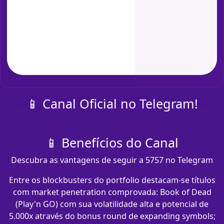
📱 Canal Oficial no Telegram!
📱 Benefícios do Canal
Descubra as vantagens de seguir a 5757 no Telegram
Entre os blockbusters do portfolio destacam-se títulos
com market penetration comprovada: Book of Dead
(Play'n GO) com sua volatilidade alta e potencial de
5.000x através do bonus round de expanding symbols;