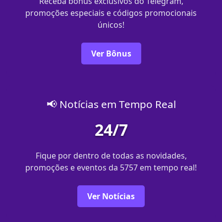
Receba bônus exclusivos do Telegram,
promoções especiais e códigos promocionais
únicos!
Ver Bônus
📢 Notícias em Tempo Real
24/7
Fique por dentro de todas as novidades,
promoções e eventos da 5757 em tempo real!
Ver Notícias