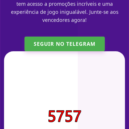
tem acesso a promoções incríveis e uma
experiência de jogo inigualável. Junte-se aos
vencedores agora!
SEGUIR NO TELEGRAM