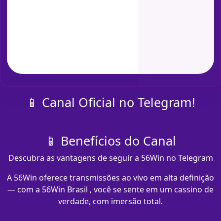
📱 Canal Oficial no Telegram!
📱 Benefícios do Canal
Descubra as vantagens de seguir a 56Win no Telegram
A 56Win oferece transmissões ao vivo em alta definição
— com a 56Win Brasil , você se sente em um cassino de
verdade, com imersão total.