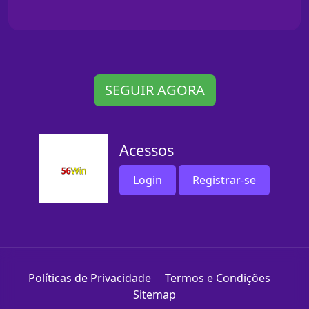
SEGUIR AGORA
Acessos
Login
Registrar-se
Políticas de Privacidade
Termos e Condições
Sitemap