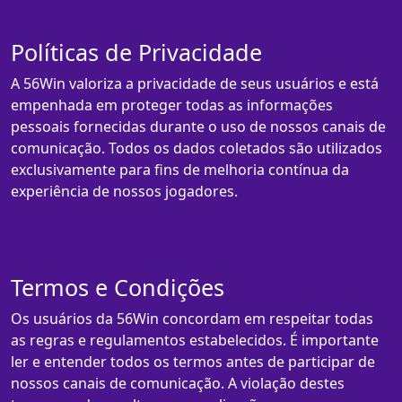
Políticas de Privacidade
A 56Win valoriza a privacidade de seus usuários e está
empenhada em proteger todas as informações
pessoais fornecidas durante o uso de nossos canais de
comunicação. Todos os dados coletados são utilizados
exclusivamente para fins de melhoria contínua da
experiência de nossos jogadores.
Termos e Condições
Os usuários da 56Win concordam em respeitar todas
as regras e regulamentos estabelecidos. É importante
ler e entender todos os termos antes de participar de
nossos canais de comunicação. A violação destes