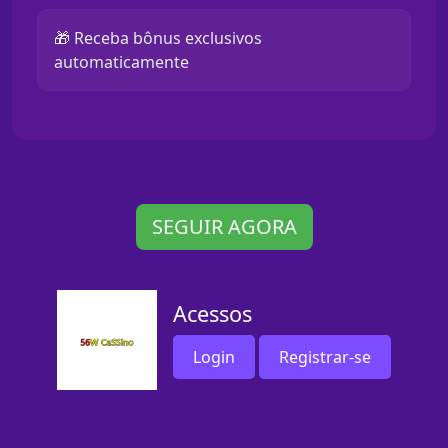
🎁 Receba bônus exclusivos
automaticamente
SEGUIR AGORA
Acessos
Login
Registrar-se