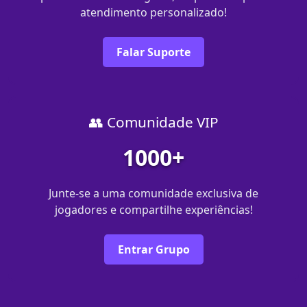
atendimento personalizado!
Falar Suporte
👥 Comunidade VIP
1000+
Junte-se a uma comunidade exclusiva de
jogadores e compartilhe experiências!
Entrar Grupo