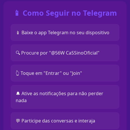
📱 Como Seguir no Telegram
📱 Baixe o app Telegram no seu dispositivo
🔍 Procure por "@56W CaSSinoOficial"
👆 Toque em "Entrar" ou "Join"
🔔 Ative as notificações para não perder
nada
💬 Participe das conversas e interaja