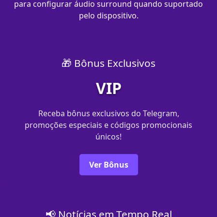
para configurar áudio surround quando suportado
pelo dispositivo.
🎁 Bônus Exclusivos
VIP
Receba bônus exclusivos do Telegram,
promoções especiais e códigos promocionais
únicos!
Ver Bônus
📢 Notícias em Tempo Real