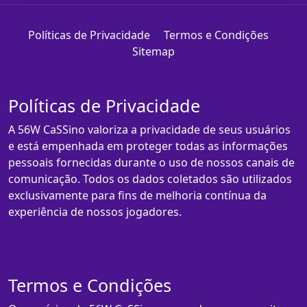
Políticas de Privacidade
Termos e Condições
Sitemap
Políticas de Privacidade
A 56W CaSSino valoriza a privacidade de seus usuários
e está empenhada em proteger todas as informações
pessoais fornecidas durante o uso de nossos canais de
comunicação. Todos os dados coletados são utilizados
exclusivamente para fins de melhoria contínua da
experiência de nossos jogadores.
Termos e Condições