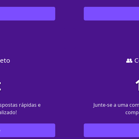
reto
👥 
t
espostas rápidas e
Junte-se a uma com
lizado!
compa
e