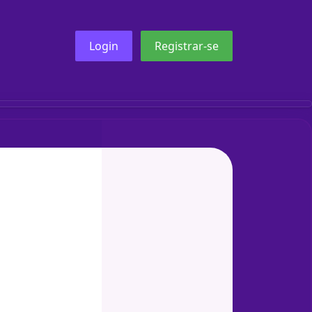
Login
Registrar-se