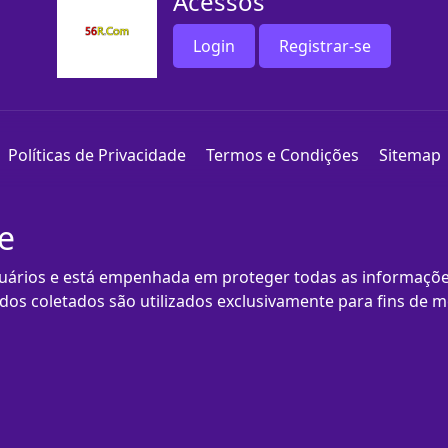
Acessos
Login
Registrar-se
Políticas de Privacidade
Termos e Condições
Sitemap
de
suários e está empenhada em proteger todas as informaçõe
os coletados são utilizados exclusivamente para fins de m