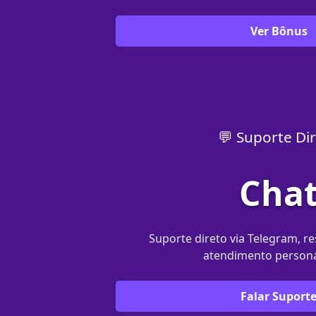
Ver Bônus
💬 Suporte Di
Cha
Suporte direto via Telegram, r
atendimento persona
Falar Suport