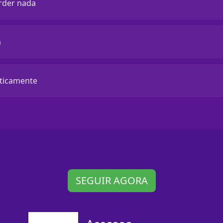
erder nada
a
aticamente
SEGUIR AGORA