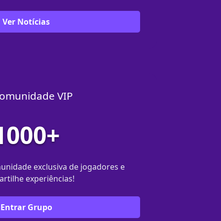
Ver Notícias
Comunidade VIP
1000+
unidade exclusiva de jogadores e
rtilhe experiências!
Entrar Grupo