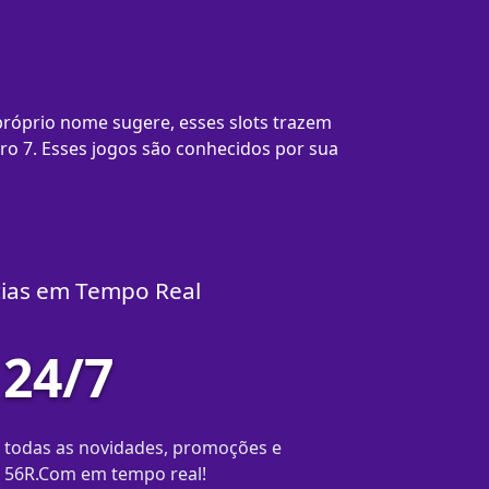
 próprio nome sugere, esses slots trazem
ero 7. Esses jogos são conhecidos por sua
cias em Tempo Real
24/7
e todas as novidades, promoções e
 56R.Com em tempo real!