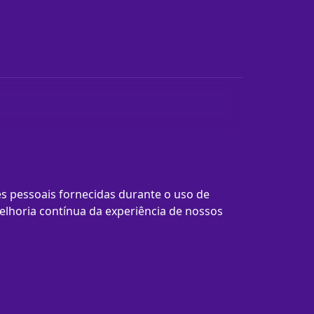
s pessoais fornecidas durante o uso de
elhoria contínua da experiência de nossos