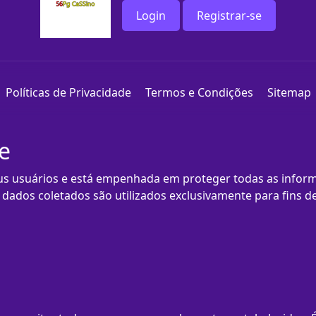
Login
Registrar-se
Políticas de Privacidade
Termos e Condições
Sitemap
de
eus usuários e está empenhada em proteger todas as infor
dados coletados são utilizados exclusivamente para fins d