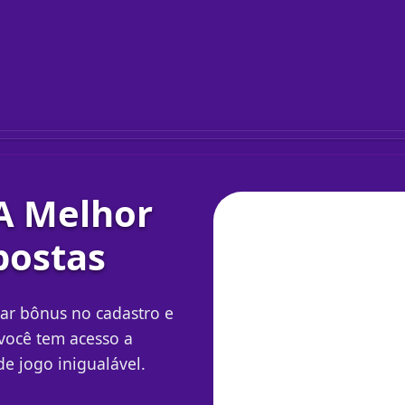
 A Melhor
postas
ar bônus no cadastro e
você tem acesso a
e jogo inigualável.