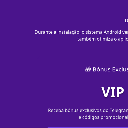
D
Durante a instalação, o sistema Android ver
também otimiza o aplic
🎁 Bônus Exclu
VIP
Receba bônus exclusivos do Telegra
e códigos promocionai