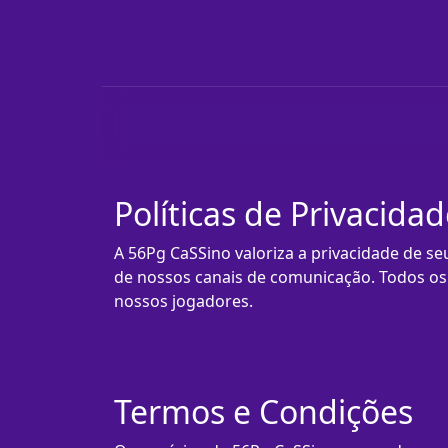
Políticas de Privacida
A 56Pg CaSSino valoriza a privacidade de s
de nossos canais de comunicação. Todos os 
nossos jogadores.
Termos e Condições