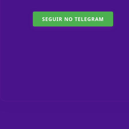
SEGUIR NO TELEGRAM