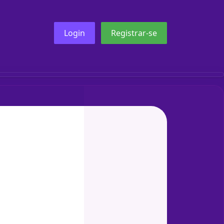
Login
Registrar-se