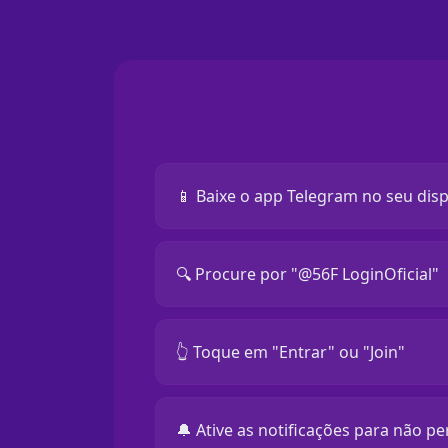
📱 Baixe o app Telegram no seu disp
🔍 Procure por "@56F LoginOficial"
👆 Toque em "Entrar" ou "Join"
🔔 Ative as notificações para não p