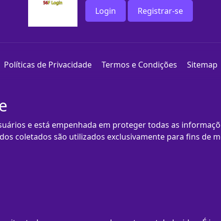
Login
Registrar-se
Políticas de Privacidade
Termos e Condições
Sitemap
de
 usuários e está empenhada em proteger todas as informaçõ
os coletados são utilizados exclusivamente para fins de m