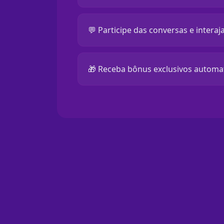
💬 Participe das conversas e interaj
🎁 Receba bônus exclusivos autom