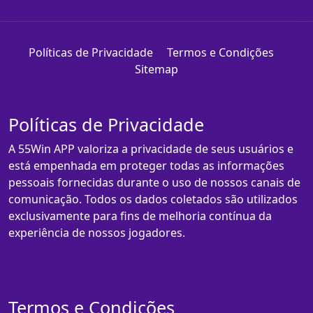
Políticas de Privacidade
Termos e Condições
Sitemap
Políticas de Privacidade
A 55Win APP valoriza a privacidade de seus usuários e
está empenhada em proteger todas as informações
pessoais fornecidas durante o uso de nossos canais de
comunicação. Todos os dados coletados são utilizados
exclusivamente para fins de melhoria contínua da
experiência de nossos jogadores.
Termos e Condições