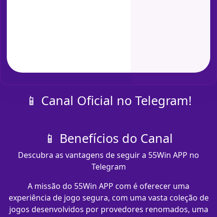
📱 Canal Oficial no Telegram!
📱 Benefícios do Canal
Descubra as vantagens de seguir a 55Win APP no
Telegram
A missão do 55Win APP com​ é oferecer uma
experiência de jogo segura, com uma vasta coleção de
jogos desenvolvidos por provedores renomados, uma