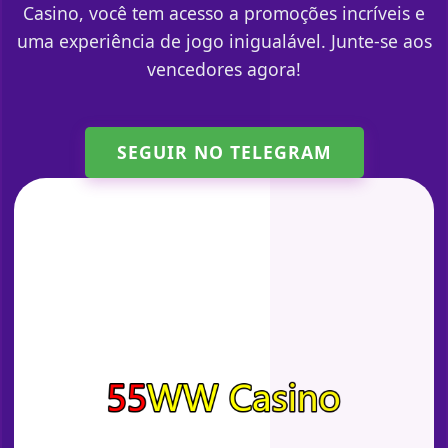
Casino, você tem acesso a promoções incríveis e
uma experiência de jogo inigualável. Junte-se aos
vencedores agora!
SEGUIR NO TELEGRAM