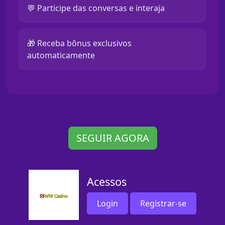
💬 Participe das conversas e interaja
🎁 Receba bônus exclusivos
automaticamente
SEGUIR AGORA
Acessos
Login
Registrar-se