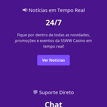
📢 Notícias em Tempo Real
24/7
Fique por dentro de todas as novidades,
promoções e eventos da 55WW Casino em
tempo real!
Ver Notícias
💬 Suporte Direto
Chat