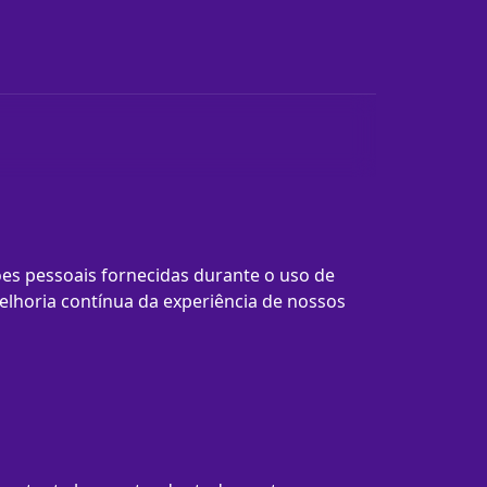
es pessoais fornecidas durante o uso de
elhoria contínua da experiência de nossos