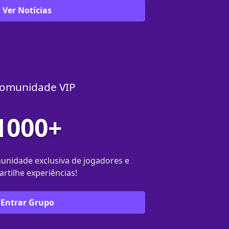
Ver Notícias
Comunidade VIP
1000+
unidade exclusiva de jogadores e
rtilhe experiências!
Entrar Grupo