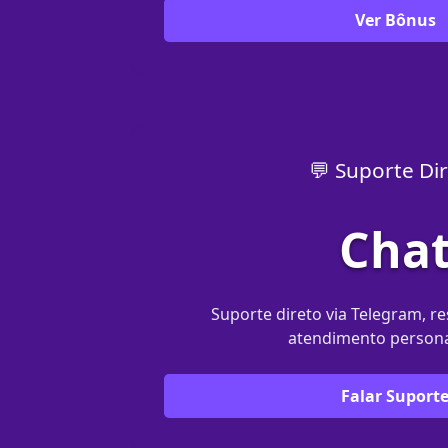
Ver Bônus
💬 Suporte Di
Cha
Suporte direto via Telegram, r
atendimento persona
Falar Suport