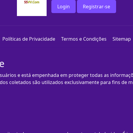
Login
Registrar-se
Políticas de Privacidade
Termos e Condições
Sitemap
de
 usuários e está empenhada em proteger todas as informaçõ
os coletados são utilizados exclusivamente para fins de m