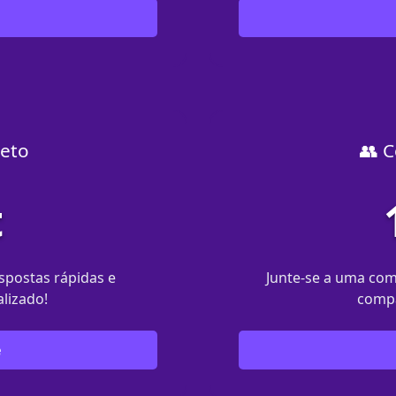
reto
👥 
t
espostas rápidas e
Junte-se a uma com
lizado!
compa
e