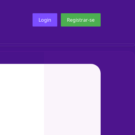
Login
Registrar-se