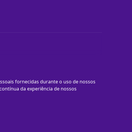
ssoais fornecidas durante o uso de nossos
 contínua da experiência de nossos