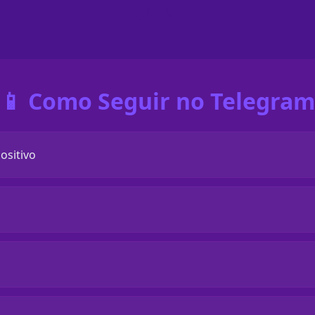
📱 Como Seguir no Telegram
ositivo