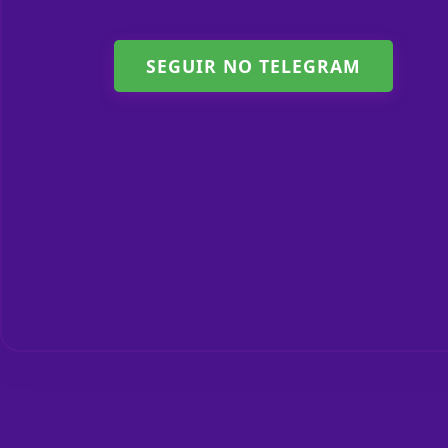
SEGUIR NO TELEGRAM