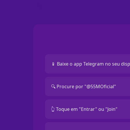
📱 Baixe o app Telegram no seu disp
🔍 Procure por "@55MOficial"
👆 Toque em "Entrar" ou "Join"