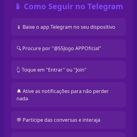
📱 Como Seguir no Telegram
📱 Baixe o app Telegram no seu dispositivo
🔍 Procure por "@55Jogo APPOficial"
👆 Toque em "Entrar" ou "Join"
🔔 Ative as notificações para não perder
nada
💬 Participe das conversas e interaja