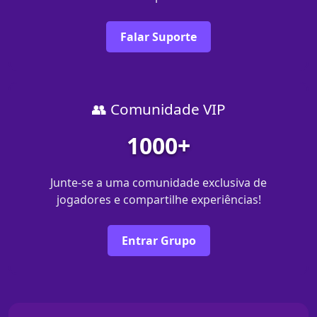
Falar Suporte
👥 Comunidade VIP
1000+
Junte-se a uma comunidade exclusiva de
jogadores e compartilhe experiências!
Entrar Grupo