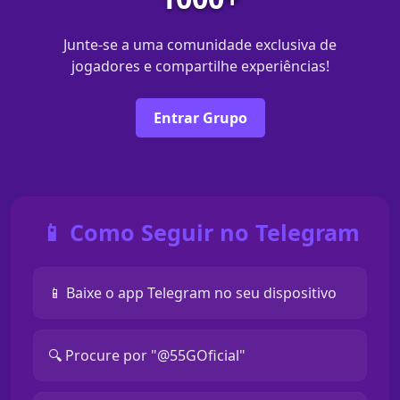
Junte-se a uma comunidade exclusiva de
jogadores e compartilhe experiências!
Entrar Grupo
📱 Como Seguir no Telegram
📱 Baixe o app Telegram no seu dispositivo
🔍 Procure por "@55GOficial"