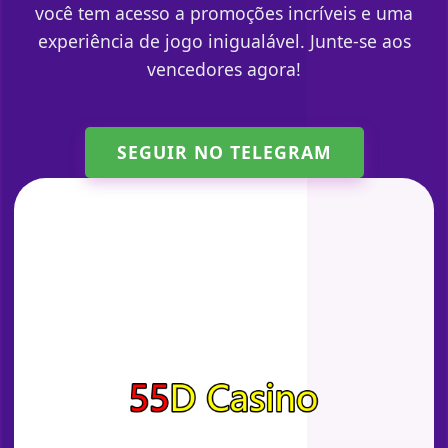
você tem acesso a promoções incríveis e uma
experiência de jogo inigualável. Junte-se aos
vencedores agora!
SEGUIR NO TELEGRAM