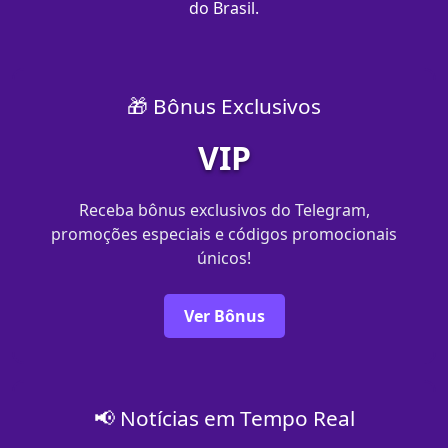
do Brasil.
🎁 Bônus Exclusivos
VIP
Receba bônus exclusivos do Telegram,
promoções especiais e códigos promocionais
únicos!
Ver Bônus
📢 Notícias em Tempo Real