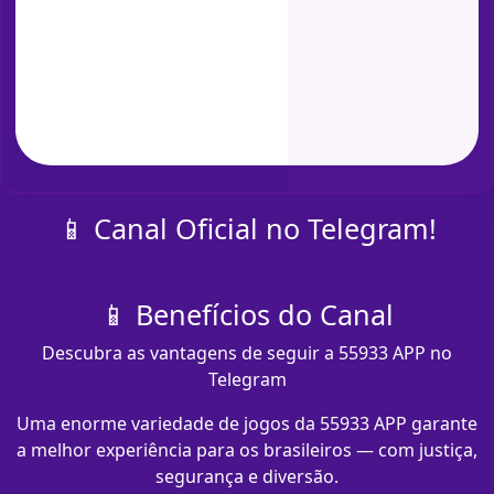
📱 Canal Oficial no Telegram!
📱 Benefícios do Canal
Descubra as vantagens de seguir a 55933 APP no
Telegram
Uma enorme variedade de jogos da 55933 APP garante
a melhor experiência para os brasileiros — com justiça,
segurança e diversão.