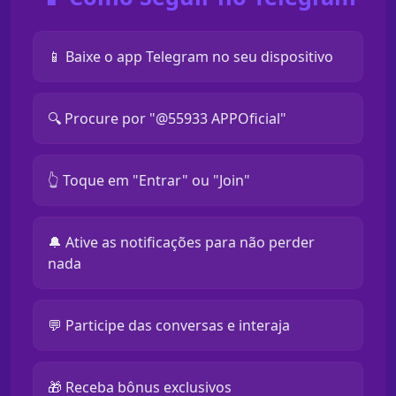
📱 Baixe o app Telegram no seu dispositivo
🔍 Procure por "@55933 APPOficial"
👆 Toque em "Entrar" ou "Join"
🔔 Ative as notificações para não perder
nada
💬 Participe das conversas e interaja
🎁 Receba bônus exclusivos