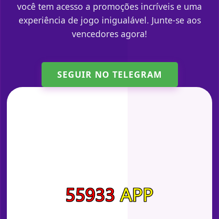
você tem acesso a promoções incríveis e uma
experiência de jogo inigualável. Junte-se aos
vencedores agora!
SEGUIR NO TELEGRAM