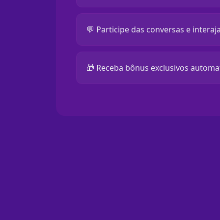
💬 Participe das conversas e interaj
🎁 Receba bônus exclusivos autom