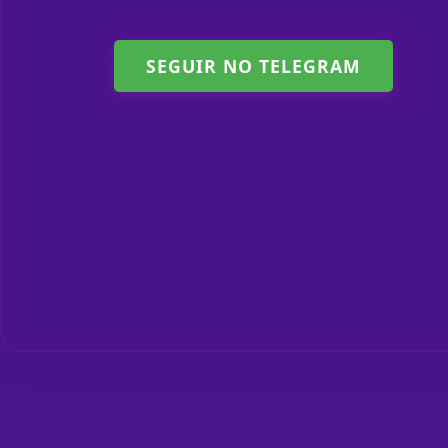
SEGUIR NO TELEGRAM