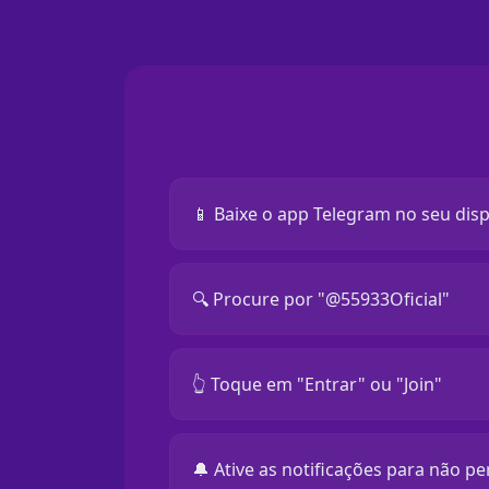
📱 Baixe o app Telegram no seu disp
🔍 Procure por "@55933Oficial"
👆 Toque em "Entrar" ou "Join"
🔔 Ative as notificações para não p