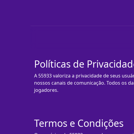
Políticas de Privacida
A 55933 valoriza a privacidade de seus usu
nossos canais de comunicação. Todos os dad
jogadores.
Termos e Condições