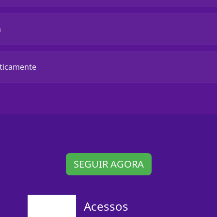
a
aticamente
SEGUIR AGORA
Acessos