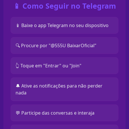
📱 Como Seguir no Telegram
📱 Baixe o app Telegram no seu dispositivo
🔍 Procure por "@555U BaixarOficial"
👆 Toque em "Entrar" ou "Join"
🔔 Ative as notificações para não perder
nada
💬 Participe das conversas e interaja