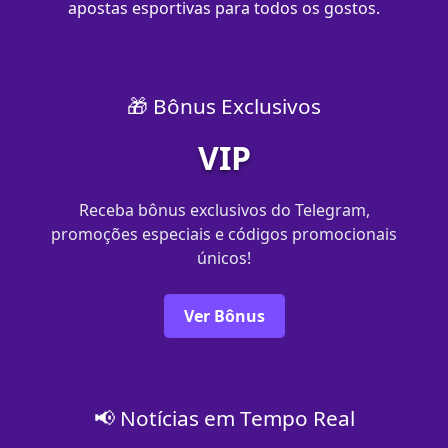
apostas esportivas para todos os gostos.
🎁 Bônus Exclusivos
VIP
Receba bônus exclusivos do Telegram,
promoções especiais e códigos promocionais
únicos!
Ver Bônus
📢 Notícias em Tempo Real