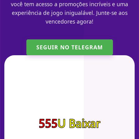
você tem acesso a promoções incríveis e uma
experiência de jogo inigualável. Junte-se aos
vencedores agora!
SEGUIR NO TELEGRAM