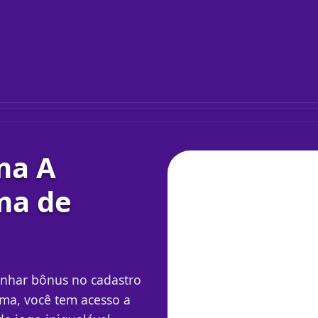
ma A
ma de
anhar bônus no cadastro
ma, você tem acesso a