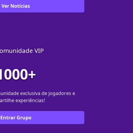
Ver Notícias
Comunidade VIP
1000+
unidade exclusiva de jogadores e
rtilhe experiências!
Entrar Grupo