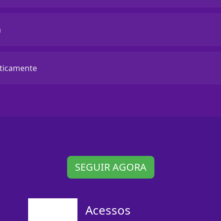
a
aticamente
SEGUIR AGORA
Acessos