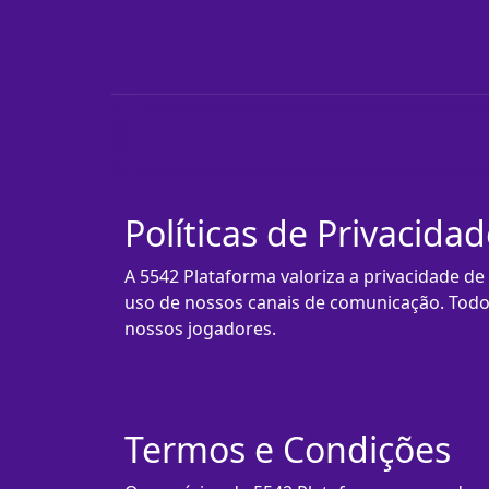
Políticas de Privacida
A 5542 Plataforma valoriza a privacidade d
uso de nossos canais de comunicação. Todos
nossos jogadores.
Termos e Condições