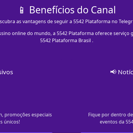
📱 Benefícios do Canal
scubra as vantagens de seguir a 5542 Plataforma no Teleg
ino online do mundo, a 5542 Plataforma oferece serviço 
5542 Plataforma Brasil .
sivos
📢 Notí
m, promoções especiais
Fique por dentro d
s únicos!
eventos da 55