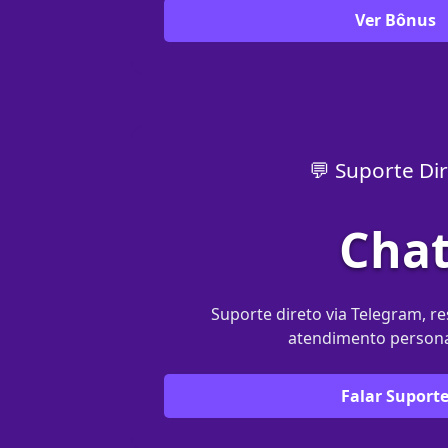
Ver Bônus
💬 Suporte Di
Cha
Suporte direto via Telegram, r
atendimento persona
Falar Suport