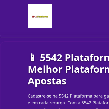
📱 5542 Platafor
Melhor Platafor
Apostas
Cadastre-se na 5542 Plataforma para g
e em cada recarga. Com a 5542 Platafor