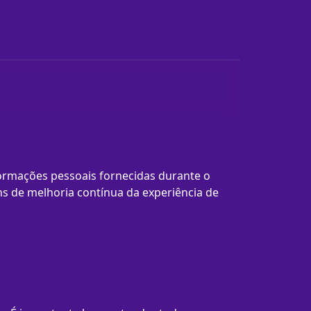
formações pessoais fornecidas durante o
ns de melhoria contínua da experiência de