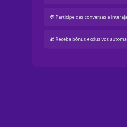
💬 Participe das conversas e interaj
🎁 Receba bônus exclusivos autom