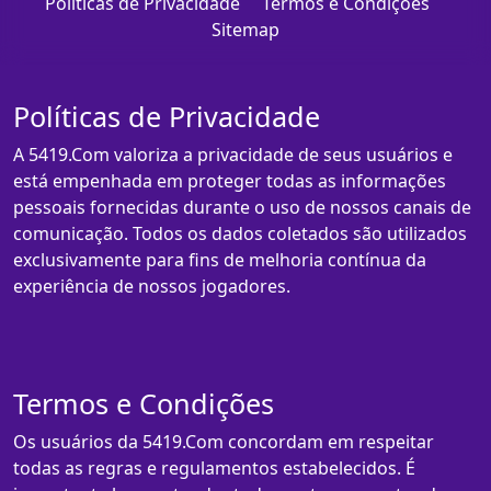
Políticas de Privacidade
Termos e Condições
Sitemap
Políticas de Privacidade
A 5419.Com valoriza a privacidade de seus usuários e
está empenhada em proteger todas as informações
pessoais fornecidas durante o uso de nossos canais de
comunicação. Todos os dados coletados são utilizados
exclusivamente para fins de melhoria contínua da
experiência de nossos jogadores.
Termos e Condições
Os usuários da 5419.Com concordam em respeitar
todas as regras e regulamentos estabelecidos. É