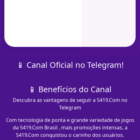
📱 Canal Oficial no Telegram!
📱 Benefícios do Canal
Descubra as vantagens de seguir a 5419.Com no
Telegram
Com tecnologia de ponta e grande variedade de jogos
da 5419.Com Brasil , mais promoções intensas, a
5419.Com conquistou o carinho dos usuários.