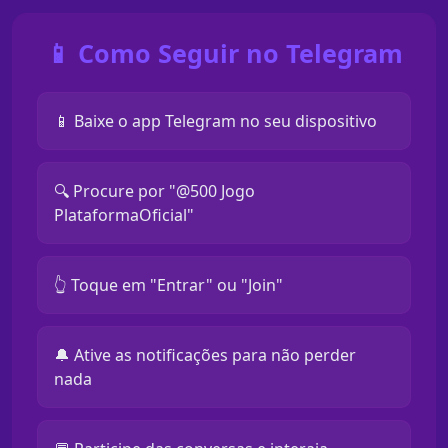
📱 Como Seguir no Telegram
📱 Baixe o app Telegram no seu dispositivo
🔍 Procure por "@500 Jogo
PlataformaOficial"
👆 Toque em "Entrar" ou "Join"
🔔 Ative as notificações para não perder
nada