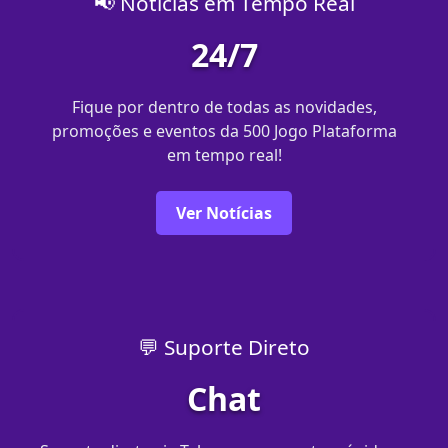
📢 Notícias em Tempo Real
24/7
Fique por dentro de todas as novidades,
promoções e eventos da 500 Jogo Plataforma
em tempo real!
Ver Notícias
💬 Suporte Direto
Chat