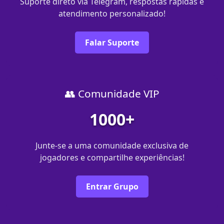
Suporte direto via Telegram, respostas rápidas e
atendimento personalizado!
Falar Suporte
👥 Comunidade VIP
1000+
Junte-se a uma comunidade exclusiva de
jogadores e compartilhe experiências!
Entrar Grupo