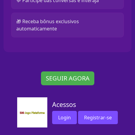
💬 Participe das conversas e interaja
🎁 Receba bônus exclusivos
automaticamente
SEGUIR AGORA
Acessos
Login
Registrar-se