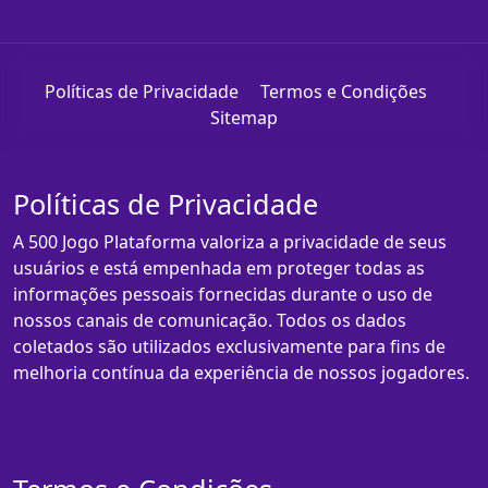
Políticas de Privacidade
Termos e Condições
Sitemap
Políticas de Privacidade
A 500 Jogo Plataforma valoriza a privacidade de seus
usuários e está empenhada em proteger todas as
informações pessoais fornecidas durante o uso de
nossos canais de comunicação. Todos os dados
coletados são utilizados exclusivamente para fins de
melhoria contínua da experiência de nossos jogadores.