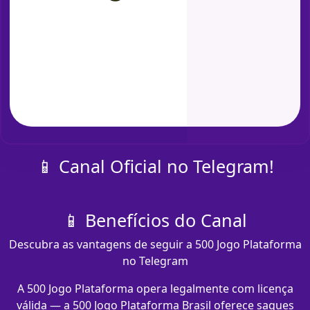
📱 Canal Oficial no Telegram!
📱 Benefícios do Canal
Descubra as vantagens de seguir a 500 Jogo Plataforma
no Telegram
A 500 Jogo Plataforma opera legalmente com licença
válida — a 500 Jogo Plataforma Brasil oferece saques