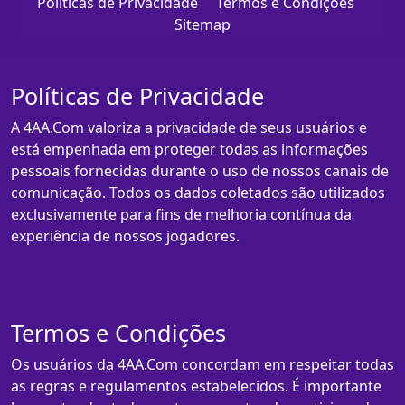
Políticas de Privacidade
Termos e Condições
Sitemap
Políticas de Privacidade
A 4AA.Com valoriza a privacidade de seus usuários e
está empenhada em proteger todas as informações
pessoais fornecidas durante o uso de nossos canais de
comunicação. Todos os dados coletados são utilizados
exclusivamente para fins de melhoria contínua da
experiência de nossos jogadores.
Termos e Condições
Os usuários da 4AA.Com concordam em respeitar todas
as regras e regulamentos estabelecidos. É importante