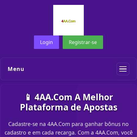
Login
Registrar-se
Menu
📱 4AA.Com A Melhor
Plataforma de Apostas
Cadastre-se na 4AA.Com para ganhar bônus no
cadastro e em cada recarga. Com a 4AA.Com, você