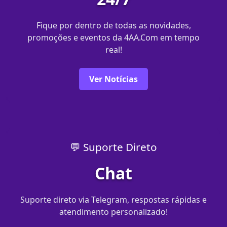
Fique por dentro de todas as novidades,
promoções e eventos da 4AA.Com em tempo
real!
Ver Notícias
💬 Suporte Direto
Chat
Suporte direto via Telegram, respostas rápidas e
atendimento personalizado!