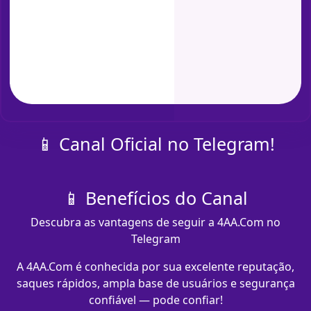
📱 Canal Oficial no Telegram!
📱 Benefícios do Canal
Descubra as vantagens de seguir a 4AA.Com no
Telegram
A 4AA.Com é conhecida por sua excelente reputação,
saques rápidos, ampla base de usuários e segurança
confiável — pode confiar!