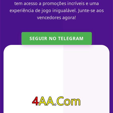
tem acesso a promoções incríveis e uma
experiência de jogo inigualável. Junte-se aos
vencedores agora!
SEGUIR NO TELEGRAM