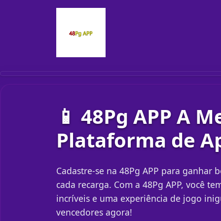
📱 48Pg APP A M
Plataforma de A
Cadastre-se na 48Pg APP para ganhar b
cada recarga. Com a 48Pg APP, você te
incríveis e uma experiência de jogo inig
vencedores agora!