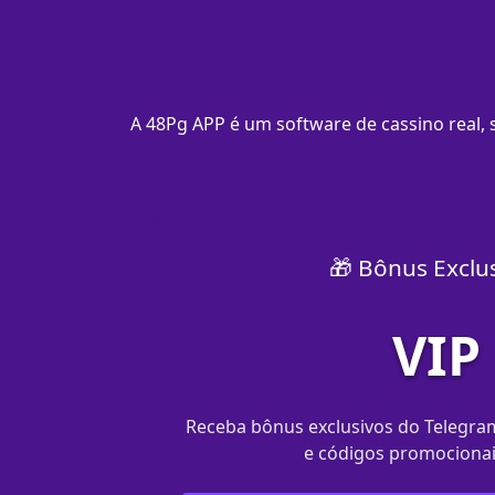
A 48Pg APP é um software de cassino real, 
🎁 Bônus Exclu
VIP
Receba bônus exclusivos do Telegra
e códigos promocionai