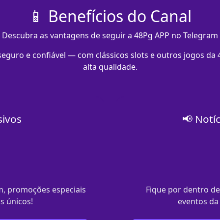
📱 Benefícios do Canal
Descubra as vantagens de seguir a 48Pg APP no Telegram
seguro e confiável — com clássicos slots e outros jogos da 
alta qualidade.
sivos
📢 Notí
m, promoções especiais
Fique por dentro d
s únicos!
eventos da