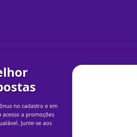
elhor
postas
ônus no cadastro e em
m acesso a promoções
ualável. Junte-se aos