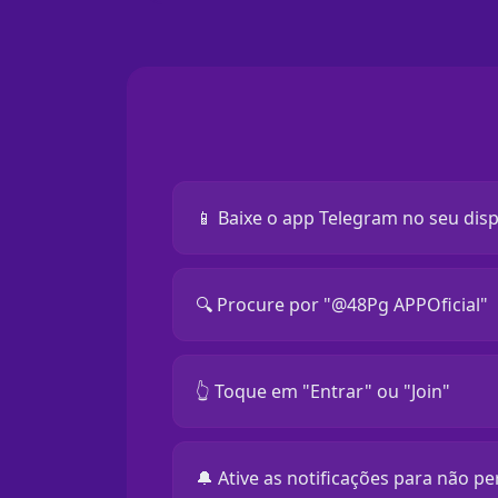
📱 Baixe o app Telegram no seu disp
🔍 Procure por "@48Pg APPOficial"
👆 Toque em "Entrar" ou "Join"
🔔 Ative as notificações para não p