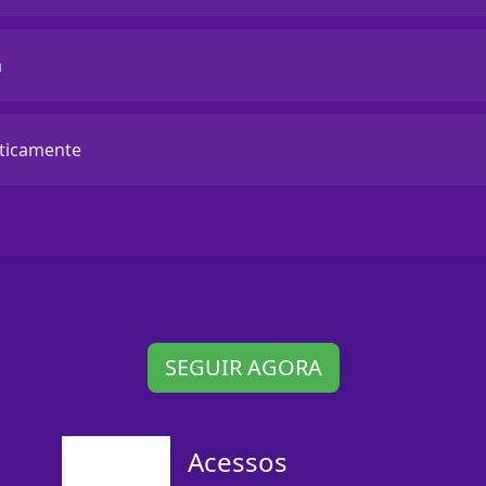
a
aticamente
SEGUIR AGORA
Acessos