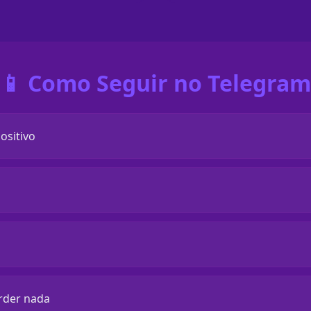
📱 Como Seguir no Telegram
ositivo
erder nada