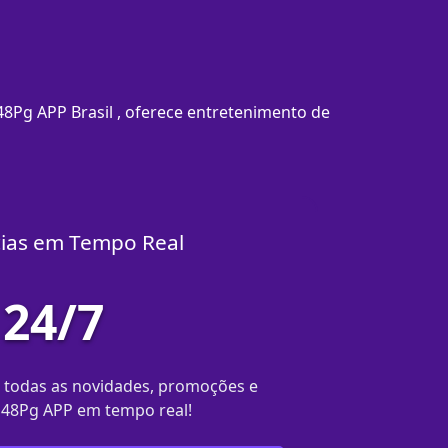
48Pg APP Brasil , oferece entretenimento de
cias em Tempo Real
24/7
e todas as novidades, promoções e
 48Pg APP em tempo real!