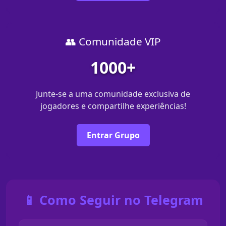
👥 Comunidade VIP
1000+
Junte-se a uma comunidade exclusiva de
jogadores e compartilhe experiências!
Entrar Grupo
📱 Como Seguir no Telegram