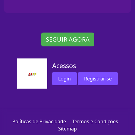
SEGUIR AGORA
Acessos
Login
Registrar-se
Políticas de Privacidade
Termos e Condições
Sitemap