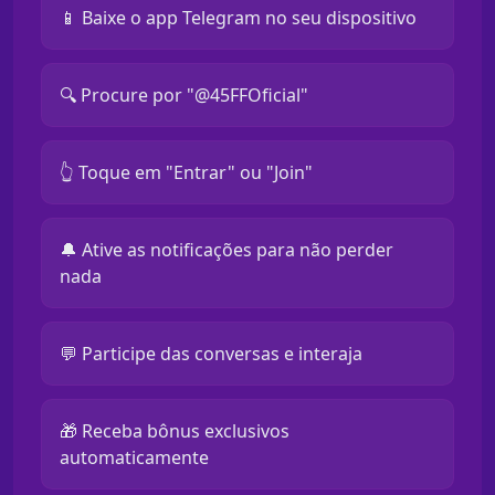
📱 Baixe o app Telegram no seu dispositivo
🔍 Procure por "@45FFOficial"
👆 Toque em "Entrar" ou "Join"
🔔 Ative as notificações para não perder
nada
💬 Participe das conversas e interaja
🎁 Receba bônus exclusivos
automaticamente