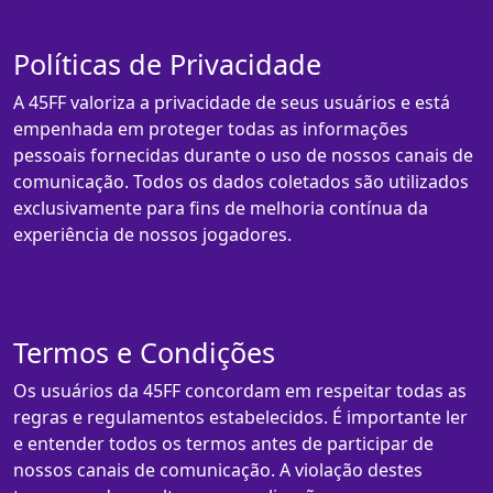
Políticas de Privacidade
A 45FF valoriza a privacidade de seus usuários e está
empenhada em proteger todas as informações
pessoais fornecidas durante o uso de nossos canais de
comunicação. Todos os dados coletados são utilizados
exclusivamente para fins de melhoria contínua da
experiência de nossos jogadores.
Termos e Condições
Os usuários da 45FF concordam em respeitar todas as
regras e regulamentos estabelecidos. É importante ler
e entender todos os termos antes de participar de
nossos canais de comunicação. A violação destes