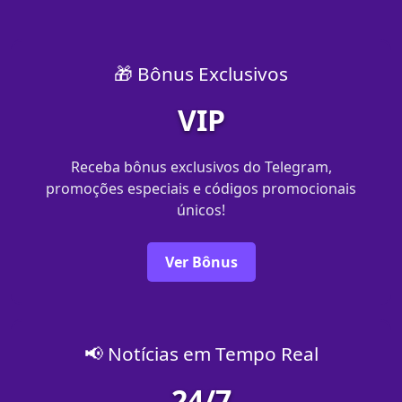
🎁 Bônus Exclusivos
VIP
Receba bônus exclusivos do Telegram,
promoções especiais e códigos promocionais
únicos!
Ver Bônus
📢 Notícias em Tempo Real
24/7