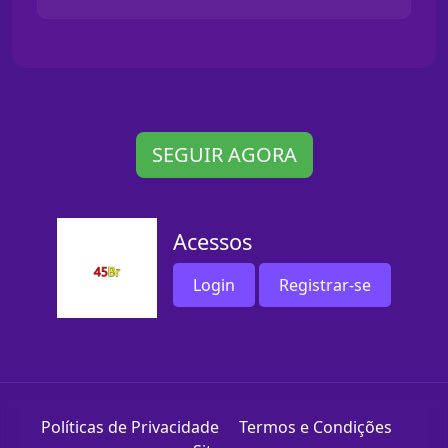
SEGUIR AGORA
Acessos
Login
Registrar-se
Políticas de Privacidade
Termos e Condições