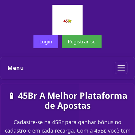
Login
Registrar-se
Menu
📱 45Br A Melhor Plataforma
de Apostas
Cadastre-se na 45Br para ganhar bônus no
cadastro e em cada recarga. Com a 45Br, você tem