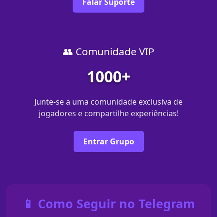
Falar Suporte
👥 Comunidade VIP
1000+
Junte-se a uma comunidade exclusiva de
jogadores e compartilhe experiências!
Entrar Grupo
📱 Como Seguir no Telegram