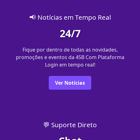
📢 Notícias em Tempo Real
24/7
Fique por dentro de todas as novidades,
promoções e eventos da 45B Com Plataforma
Login em tempo real!
Ver Notícias
💬 Suporte Direto