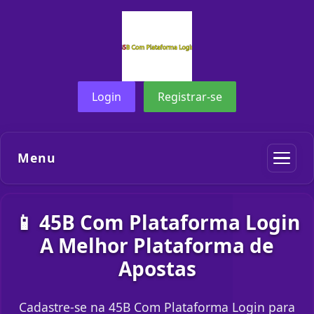
Login
Registrar-se
Menu
📱 45B Com Plataforma Login
A Melhor Plataforma de
Apostas
Cadastre-se na 45B Com Plataforma Login para