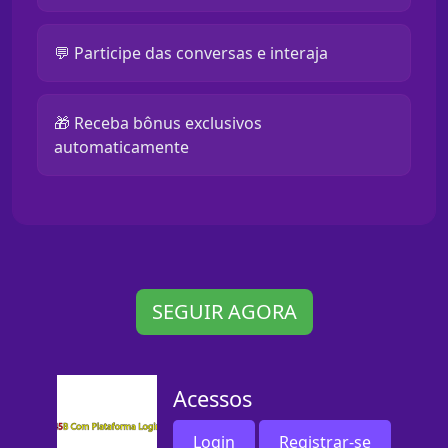
💬 Participe das conversas e interaja
🎁 Receba bônus exclusivos
automaticamente
SEGUIR AGORA
Acessos
Login
Registrar-se