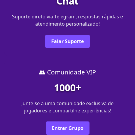
Chat
Suporte direto via Telegram, respostas rápidas e
atendimento personalizado!
Falar Suporte
👥 Comunidade VIP
1000+
Junte-se a uma comunidade exclusiva de
jogadores e compartilhe experiências!
Entrar Grupo