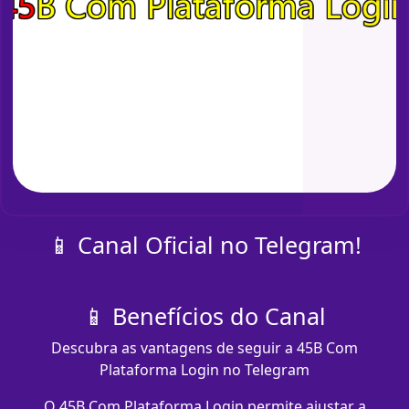
📱 Canal Oficial no Telegram!
📱 Benefícios do Canal
Descubra as vantagens de seguir a 45B Com
Plataforma Login no Telegram
O 45B Com Plataforma Login permite ajustar a