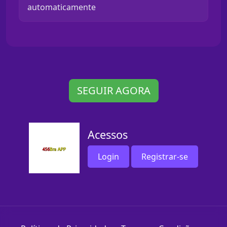
automaticamente
SEGUIR AGORA
Acessos
Login
Registrar-se