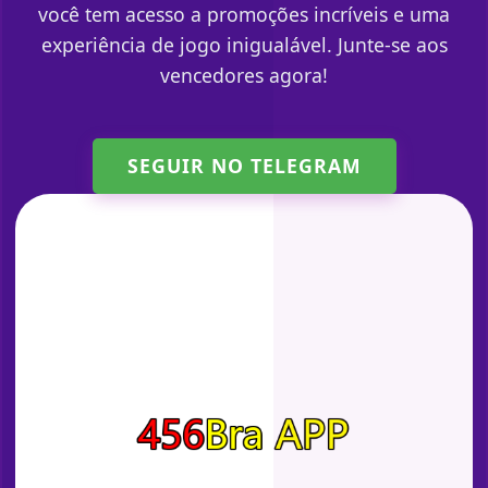
você tem acesso a promoções incríveis e uma
experiência de jogo inigualável. Junte-se aos
vencedores agora!
SEGUIR NO TELEGRAM