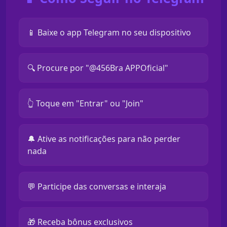
📱 Baixe o app Telegram no seu dispositivo
🔍 Procure por "@456Bra APPOficial"
👆 Toque em "Entrar" ou "Join"
🔔 Ative as notificações para não perder
nada
💬 Participe das conversas e interaja
🎁 Receba bônus exclusivos