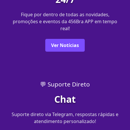
Fique por dentro de todas as novidades,
promoções e eventos da 456Bra APP em tempo
real!
Ver Notícias
💬 Suporte Direto
Chat
Suporte direto via Telegram, respostas rápidas e
atendimento personalizado!