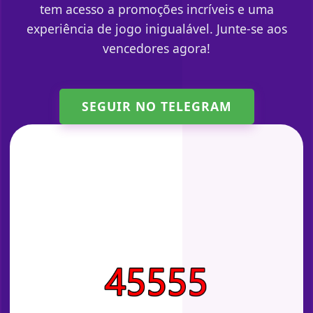
tem acesso a promoções incríveis e uma
experiência de jogo inigualável. Junte-se aos
vencedores agora!
SEGUIR NO TELEGRAM