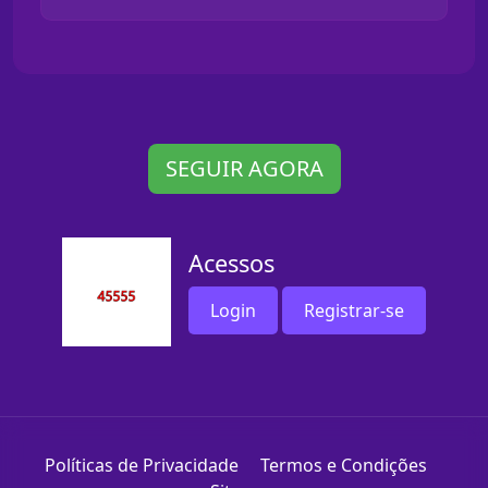
SEGUIR AGORA
Acessos
Login
Registrar-se
Políticas de Privacidade
Termos e Condições