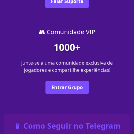
Falar Suporte
👥 Comunidade VIP
1000+
Junte-se a uma comunidade exclusiva de
jogadores e compartilhe experiências!
Entrar Grupo
📱 Como Seguir no Telegram