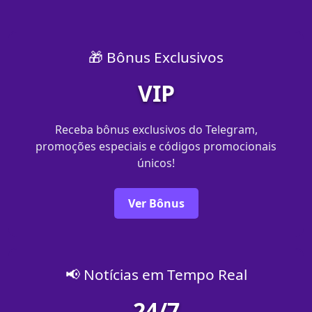
🎁 Bônus Exclusivos
VIP
Receba bônus exclusivos do Telegram,
promoções especiais e códigos promocionais
únicos!
Ver Bônus
📢 Notícias em Tempo Real
24/7